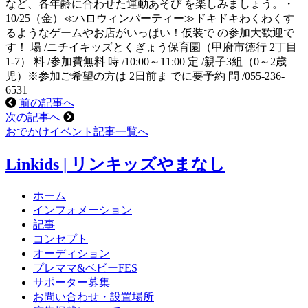
など、各年齢に合わせた運動あそび を楽しみましょう。・
10/25（金）≪ハロウィンパーティー≫ドキドキわくわくす
るようなゲームやお店がいっぱい！仮装で の参加大歓迎で
す！ 場 /ニチイキッズとくぎょう保育園（甲府市徳行 2丁目
1-7） 料 /参加費無料 時 /10:00～11:00 定 /親子3組（0～2歳
児）※参加ご希望の方は 2日前ま でに要予約 問 /055-236-
6531
前の記事へ
次の記事へ
おでかけイベント記事一覧へ
Linkids | リンキッズやまなし
ホーム
インフォメーション
記事
コンセプト
オーディション
プレママ&ベビーFES
サポーター募集
お問い合わせ・設置場所