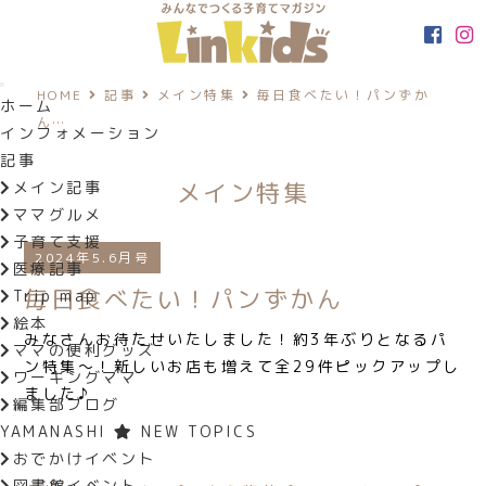
HOME
記事
メイン特集
毎日食べたい！パンずか
ホーム
ん…
インフォメーション
記事
メイン特集
メイン記事
ママグルメ
子育て支援
2024年5.6月号
医療記事
毎日食べたい！パンずかん
Trip map
絵本
みなさんお待たせいたしました！約3年ぶりとなるパ
ママの便利グッズ
ン特集～！新しいお店も増えて全29件ピックアップし
ワーキングママ
ました♪
編集部ブログ
YAMANASHI
NEW TOPICS
おでかけイベント
図書館イベント