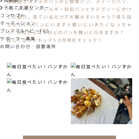
掲載店オススメのパンから惣菜パン、スイーツパン、
子育て支援センター
ハードパン、アレルギー対応パンとカテゴリーに分け
コンセプト
てご紹介。見ているだけでお腹がすいちゃう♡見た目
オーディション
もかわいいパンにいますぐ買いにいきたくなっちゃ
プレママ&ベビーFES
う！みなさんは今日どのパンを買いに行きますか？
サポーター募集
詳しくはリンキッズ5.6月号をチェック！
お問い合わせ・設置場所