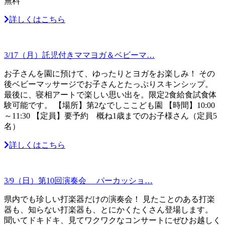
無料
詳しくはこちら
3/17（月）託児付きママヨガ＆ベビーマ…
お子さんを園に預けて、ゆったりとヨガをお楽しみ！ その
後ベビーマッサージでお子さんとたっぷりスキンシップ。
最後に、寝相アートで楽しい思い出を。限定2食給食試食体
験可能です。 【場所】第2なでしここども園 【時間】10:00
～11:30 【定員】要予約 概ね1歳までのお子様さん（定員5
名）
詳しくはこちら
3/9（日）第10回演奏会 パーカッショ…
県内でも珍しい打楽器だけの演奏会！ 見たことのある打楽
器も、知らない打楽器も、とにかくたくさん登場します。
聞いてドキドキ、見てワクワクなコンサートにぜひお越しく