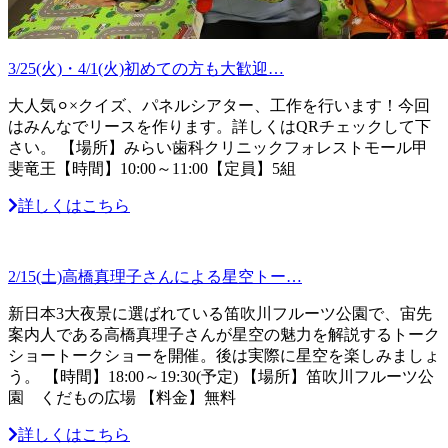
3/25(火)・4/1(火)初めての方も大歓迎…
大人気⚪︎×クイズ、パネルシアター、工作を行います！今回
はみんなでリースを作ります。詳しくはQRチェックして下
さい。 【場所】みらい歯科クリニックフォレストモール甲
斐竜王【時間】10:00～11:00【定員】5組
詳しくはこちら
2/15(土)高橋真理子さんによる星空トー…
新日本3大夜景に選ばれている笛吹川フルーツ公園で、宙先
案内人である高橋真理子さんが星空の魅力を解説するトーク
ショートークショーを開催。後は実際に星空を楽しみましょ
う。 【時間】18:00～19:30(予定) 【場所】笛吹川フルーツ公
園 くだもの広場 【料金】無料
詳しくはこちら