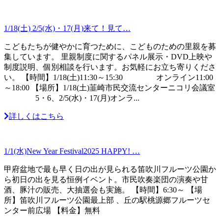
1/18(土) 2/5(水)・17(月)来て！見て…
こどもたちが健やかに育つために、こどものための里親を募
集しています。 里親制度に関するパネル展示・DVD上映や
制度説明、個別相談を行います。お気軽にお立ち寄りくださ
い。 【時間】1/18(土)11:30～15:30 オンライン11:00
～18:00 【場所】1/18(土)韮崎市民交流センターニコリ会議室
5・6、2/5(水)・17(月)オンラ...
詳しくはこちら
1/1(水)New Year Festival2025 HAPPY! …
甲府盆地で最も早く日の出が見られる笛吹川フルーツ公園か
ら初日の出を見る恒例イベント。市民吹奏楽団の演奏や甘
酒、豚汁の販売、大抽選会も実施。 【時間】6:30～ 【場
所】笛吹川フルーツ公園最上部 、丘の駅桃源郷フルーツセ
ンター前広場 【料金】無料