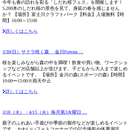
今年も春の訪れを彩る「しだれ桜フェス」を開催します！
5,200本のしだれ桜の景色を見て、身延の春を感じません
か？ 【場所】富士川クラフトパーク【料金】入場無料【時
間】10:00～15:00
詳しくはこちら
3/30(日）サクラ咲く森 金川Foresta …
桜を楽しみながら森の中を満喫！飲食や買い物、ワークショ
ップなど20店舗以上が並びます。子どもから大人まで楽しめ
るイベントです。 【場所】金川の森(スポーツの森)【時間】
10:00〜15:00※雨天中止
詳しくはこちら
3/18（火）・4/15（火）毎月第3火曜日 …
親子のふれあい手遊びや季節の製作などが楽しめるイベント
です。 かわいいフォトコーナーでの記念撮影や体重測定、