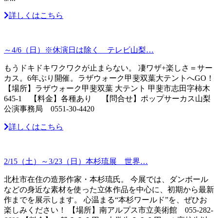
詳しくはこちら
～4/6（日）※休演日は除く テレビ山梨…
もうドキドキワクワクが止まらない。 凄ワザ+楽しさ＝サー
カス。6年ぶり開催。ラザウォーク甲斐双葉大テントへGO！
【場所】ラザウォーク甲斐双葉 大テント 甲斐市志田字柿木
645-1 【料金】各種あり 【問合せ】ポップサーカス山梨
公演事務局 0551-30-4420
詳しくはこちら
2/15（土）～3/23（日）本杉琉展 世界…
北杜市在住の造形作家・本杉琉氏。 今展では、ダンボール
などの身近な素材を使った立体作品を中心に、初期から最新
作までを展示します。 心温まる“本杉ワールド”を、ぜひお
楽しみください！ 【場所】南アルプス市立美術館 055-282-