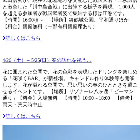
武田信玄が、現在の北陸地方を支配した戦国大名・上杉謙信
と激突した「川中島合戦」に出陣する様子を再現。 1,000人
を超える参加者が戦国武者姿で集結する様は圧巻です。
【時間】16:00頃～ 【場所】舞鶴城公園、平和通りほか
【料金】観覧無料（一部有料観覧席あり）
詳しくはこちら
4/26（土）～5/25(日）春の訪れを祝う…
花に囲まれた空間で、花の色彩を表現したドリンクを楽しめ
る「花咲くBAR」が新登場。 キャンドル作り体験等も開催
します。花が溢れる空間で、思い思いの春のひとときを過ご
せるイベントです。 【場所】リゾナーレ八ヶ岳「ピーマン
通り」【料金】入場無料 【時間】10:00～18:00 【備考】
雨天・荒天時中止
詳しくはこちら