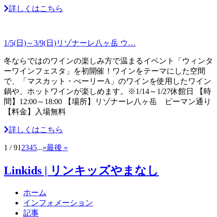
詳しくはこちら
1/5(日)～3/9(日)リゾナーレ八ヶ岳 ウ…
冬ならではのワインの楽しみ方で温まるイベント「ウィンタ
ーワインフェスタ」を初開催！ワインをテーマにした空間
で、「マスカット・べーリーA」のワインを使用したワイン
鍋や、ホットワインが楽しめます。※1/14～1/27休館日 【時
間】12:00～18:00 【場所】リゾナーレ八ヶ岳 ピーマン通り
【料金】入場無料
詳しくはこちら
1 / 9
1
2
3
4
5
...
»
最後 »
Linkids | リンキッズやまなし
ホーム
インフォメーション
記事