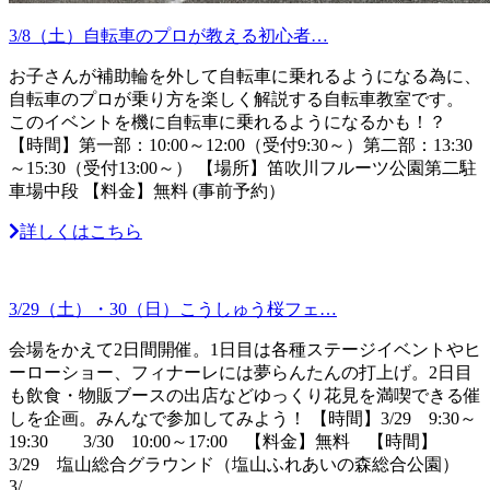
3/8（土）自転車のプロが教える初心者…
お子さんが補助輪を外して自転車に乗れるようになる為に、
自転車のプロが乗り方を楽しく解説する自転車教室です。
このイベントを機に自転車に乗れるようになるかも！？
【時間】第一部：10:00～12:00（受付9:30～）第二部：13:30
～15:30（受付13:00～） 【場所】笛吹川フルーツ公園第二駐
車場中段 【料金】無料 (事前予約）
詳しくはこちら
3/29（土）・30（日）こうしゅう桜フェ…
会場をかえて2日間開催。1日目は各種ステージイベントやヒ
ーローショー、フィナーレには夢らんたんの打上げ。2日目
も飲食・物販ブースの出店などゆっくり花見を満喫できる催
しを企画。みんなで参加してみよう！ 【時間】3/29 9:30～
19:30 3/30 10:00～17:00 【料金】無料 【時間】
3/29 塩山総合グラウンド（塩山ふれあいの森総合公園）
3/...