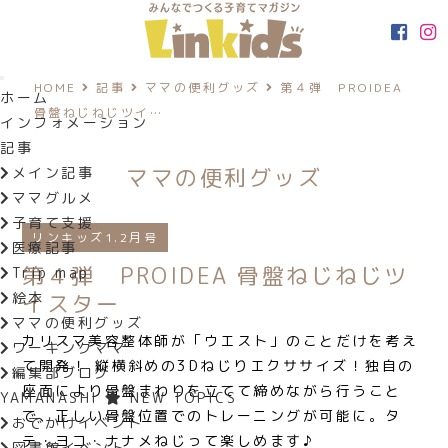
HOME
記事
ママの便利グッズ
第４弾 PROIDEA
ホーム
骨盤ねじねじツイ…
インフォメーション
記事
ママの便利グッズ
メイン記事
ママグルメ
子育て支援
リンキッズ1.2月号
医療記事
第４弾 PROIDEA 骨盤ねじねじツ
Trip map
絵本
イスター
ママの便利グッズ
カリスマ美容整体師が「ウエスト」のことだけを考え
ワーキングママ
て開発！
縦横斜めの3Dねじりエクササイズ！独自の
編集部ブログ
座面により骨盤まわりを立てて締めながら行うこと
YAMANASHI
NEW TOPICS
で、正しい骨盤位置でのトレーニングが可能に。タ
おでかけイベント
テ・ヨコ・ナナメねじって楽しめます♪
図書館イベント