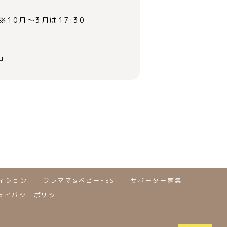
 ※10月～3月は17:30
u
ィション
プレママ&ベビーFES
サポーター募集
ライバシーポリシー
2