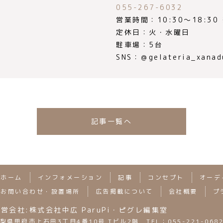
055-267-6032
営業時間：10:30～18:30
定休日：火・水曜日
駐車場：5台
SNS：＠gelateria_xanad
記事一覧へ
ホーム
インフォメーション
記事
コンセプト
オーデ
お問い合わせ・設置場所
広告掲載について
会社概要
プ
営会社:株式会社中広 ParuPi・ピグレ編集室
梨県甲府市上石田3丁目4番10号 Tビル2階 TEL：055-221-068