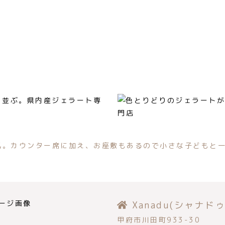
素材の味はもちろん、生乳をはじめ、果物や野菜などは“県
、良さをお子さんにも知ってもらえたら嬉しいですね。お店
と関さん。
気。カウンター席に加え、お座敷もあるので小さな子どもと
Xanadu(シャナドゥ
甲府市川田町933-30