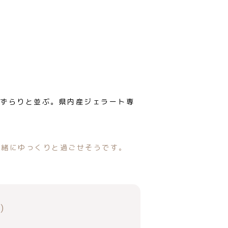
内産”を使用し、新鮮かつ旬のものを取
を汚したらどうしようなどと考えず、
一緒にゆっくりと過ごせそうです。
)