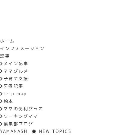
ホーム
インフォメーション
HOME
記事
ママグルメ
色とりどり
記事
メイン記事
ママグルメ
子育て支援
医療記事
2023年5.6月号
Trip map
色とりどりのジェラート
絵本
ママの便利グッズ
石和温泉駅から歩いて7分の場所に位
ワーキングママ
いましたが、居酒屋だった場所を店主
編集部ブログ
YAMANASHI
NEW TOPICS