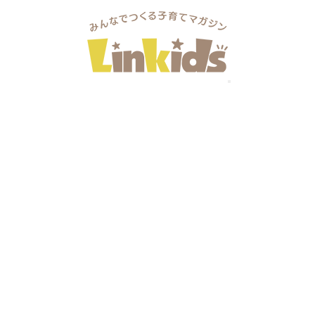
のジェラートがずらりと並ぶ。県…
ママグルメ
がずらりと並ぶ。県内産ジェラート専門
置するジェラート専門店「Xanadu（シャナドゥ）」。元
の関 裕樹さん自らリノベーションし2023年2月に店舗を