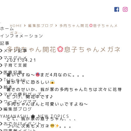
HOME
編集部ブログ
多肉ちゃん開花
息子ちゃんメ
ホーム
ガネ…
インフォメーション
記事
多肉ちゃん開花
息子ちゃんメガネ
メイン記事
ママグルメ
2021.04.21
子育て支援
医療記事
暑いですね〜
まだ4月なのに。。。
Trip map
夏がすでに恐ろしい
絵本
暑さのせいか、我が家の多肉ちゃんたちは次々に花芽
ママの便利グッズ
をつけ、開花中です♪
ワーキングママ
多肉ちゃんほんと可愛いぃですよね〜
編集部ブログ
YAMANASHI
NEW TOPICS
さて、我が家の息子ちゃん、、、
おでかけイベント
ついに次男もメガネ
。。。
図書館イベント