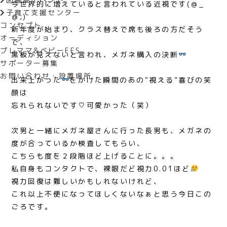
今世界的に増えていると言われている近視です(＠_
子育て支援センター
＠;)
コンセプト
新年度が始まり、クラス替えで席も後ろの方だそう
オーディション
で、
プレママ&ベビーFES
黒板が見えないと言われ、メガネ購入の決断
サポーター募集
お問い合わせ・設置場所
出来上がった
をかけた瞬間のあの“視える”喜びの笑
顔は
忘れられないです♡可愛かった（笑）
次男と一緒にメガネ屋さんに行った長男も、メガネの
度が合っているか検査してもらい、
こちらも度を２段階ほど上げることに。。。
私自身もコンタクトで、裸眼だど視力0.01ほど
視力回復は難しいかもしれないけれど、
これ以上不便になってほしくないなぁと思う今日この
ごろです。