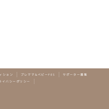
次の記事へ
ィション
プレママ&ベビーFES
サポーター募集
ライバシーポリシー
2