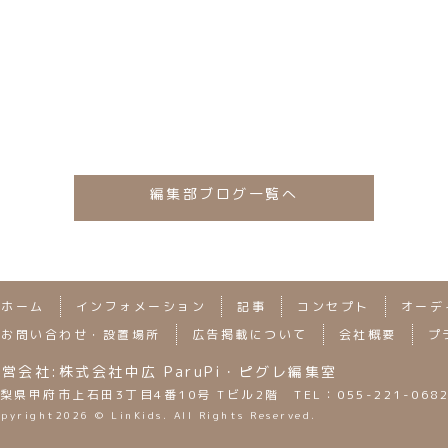
？
編集部ブログ一覧へ
ホーム
インフォメーション
記事
コンセプト
オーデ
お問い合わせ・設置場所
広告掲載について
会社概要
プ
営会社:株式会社中広 ParuPi・ピグレ編集室
梨県甲府市上石田3丁目4番10号 Tビル2階 TEL：055-221-068
opyright
2026 © LinKids. All Rights Reserved.