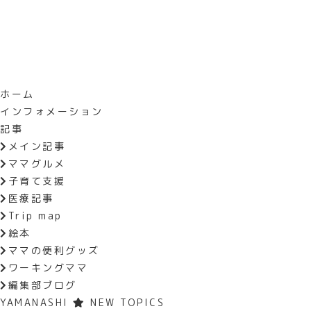
ホーム
インフォメーション
HOME
編集部ブログ
子ども時間＆お
記事
メイン記事
子ども時間＆おうち時間
ママグルメ
子育て支援
2020.06.16
医療記事
Trip map
絵本
久しぶりのブログ。。。ご無沙汰して
ママの便利グッズ
体力が落ちないように、 いろいろ
ワーキングママ
まり、新しいクラスで仲良しのお友
編集部ブログ
歴史が始まった長男は、歴史にドハ
YAMANASHI
NEW TOPICS
だろうなぁ〜と思っていたら まさか