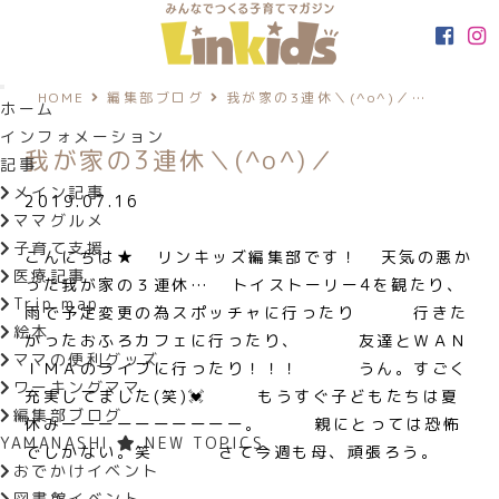
HOME
編集部ブログ
我が家の3連休＼(^o^)／…
ホーム
インフォメーション
我が家の3連休＼(^o^)／
記事
メイン記事
2019.07.16
ママグルメ
子育て支援
こんにちは★ リンキッズ編集部です！ 天気の悪か
医療記事
った我が家の３連休… トイストーリー4を観たり、
Trip map
雨で予定変更の為スポッチャに行ったり
行きた
絵本
かったおふろカフェに行ったり、
友達とＷＡＮ
ママの便利グッズ
ＩＭＡのライブに行ったり！！！
うん。すごく
ワーキングママ
充実してました(笑)💓 もうすぐ子どもたちは夏
編集部ブログ
休みーーーーーーーーーー。 親にとっては恐怖
YAMANASHI
NEW TOPICS
でしかない。笑 さて今週も母、頑張ろう。
おでかけイベント
図書館イベント