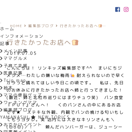
HOME
編集部ブログ
行きたかったお店へ
…
ホーム
インフォメーション
行きたかったお店へ
記事
メイン記事
2019.07.05
ママグルメ
子育て支援
こんにちは！ リンキッズ編集部です^^ まいにちジ
医療記事
メジメ…わたしの嫌いな梅雨
耐えられないので早く
Trip map
カラっと晴れてほしい今日この頃です。 私は、先日
絵本
のお休みに行きたかったお店へ姉と行ってきました！
ママの便利グッズ
(最近、姉と北杜市巡りにはまりチュウ笑) パン食堂
ワーキングママ
『ＰＵＴ』さんへ！
くのパンさんの中にあるお店
編集部ブログ
です★ ステキな外観、内観でパンの焼ける匂いもし
YAMANASHI
NEW TOPICS
てもうヨダレ。笑 店内には大きなキリンさんも＼
おでかけイベント
(◎o◎)／！
頼んだハンバーガーは、ジューシー
図書館イベント