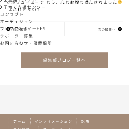
でボリューミーで もう、心もお腹も満たされました
子育て支援センター
また行きたい！
コンセプト
オーディション
プレママ&ベビーFES
前の記事へ
次の記事へ
サポーター募集
お問い合わせ・設置場所
編集部ブログ一覧へ
ホーム
インフォメーション
記事