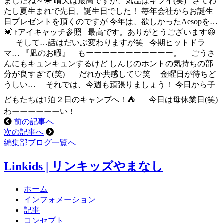
ましたね～☀ 晴天は最高ですが、気温はキツイ(笑) さてわ
たし夏生まれで先日、誕生日でした！ 毎年会社からお誕生
日プレゼントを頂くのですが 今年は、欲しかったAesopを…
💓 ↑アイキャッチ参照 最高です。ありがとうございます😆
そして…話はだいぶ変わりますが笑 今期ヒットドラ
マ… 『凪のお暇』
もーーーーーーーーーーー。 ごうさ
んにもキュンキュンするけど しんじのホントの気持ちの部
分が良すぎて(笑) だれか共感して♡笑 金曜日が待ちど
うしい… それでは、今週も頑張りましょう！ 今日から子
どもたちは1泊２日のキャンプへ！⛺ 今日は母休業日(笑)
わーーーーーーい！
前の記事へ
次の記事へ
編集部ブログ一覧へ
Linkids | リンキッズやまなし
ホーム
インフォメーション
記事
コンセプト