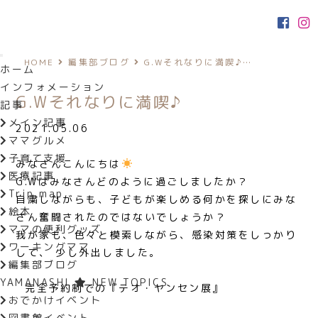
HOME
編集部ブログ
G.Wそれなりに満喫♪…
ホーム
インフォメーション
G.Wそれなりに満喫♪
記事
メイン記事
2021.05.06
ママグルメ
子育て支援
みなさんこんにちは
医療記事
G.Wはみなさんどのように過ごしましたか？
Trip map
自粛しながらも、子どもが楽しめる何かを探しにみな
絵本
さん奮闘されたのではないでしょうか？
ママの便利グッズ
我が家も、色々と模索しながら、感染対策をしっかり
ワーキングママ
して、 少し外出しました。
編集部ブログ
YAMANASHI
NEW TOPICS
完全予約制での『テオ・ヤンセン展』
おでかけイベント
図書館イベント