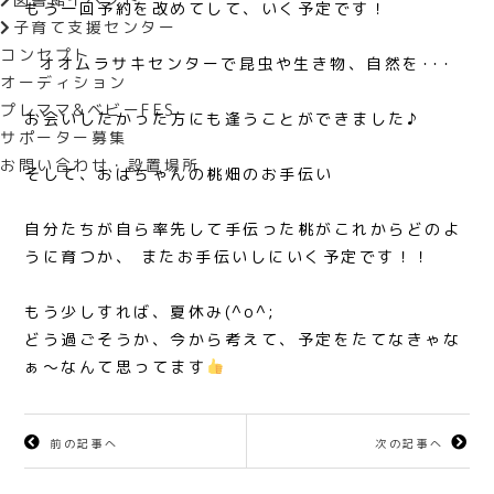
もう一回予約を改めてして、いく予定です！
子育て支援センター
コンセプト
オオムラサキセンターで昆虫や生き物、自然を･･･
オーディション
プレママ&ベビーFES
お会いしたかった方にも逢うことができました♪
サポーター募集
お問い合わせ・設置場所
そして、おばちゃんの桃畑のお手伝い
自分たちが自ら率先して手伝った桃がこれからどのよ
うに育つか、 またお手伝いしにいく予定です！！
もう少しすれば、夏休み(^o^;
どう過ごそうか、今から考えて、予定をたてなきゃな
ぁ〜なんて思ってます
前の記事へ
次の記事へ