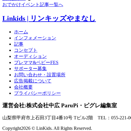
おでかけイベント記事一覧へ
Linkids | リンキッズやまなし
ホーム
インフォメーション
記事
コンセプト
オーディション
プレママ&ベビーFES
サポーター募集
お問い合わせ・設置場所
広告掲載について
会社概要
プライバシーポリシー
運営会社:株式会社中広 ParuPi・ピグレ編集室
山梨県甲府市上石田3丁目4番10号 Tビル2階 TEL：055-221-06
Copyright
2026 © LinKids. All Rights Reserved.