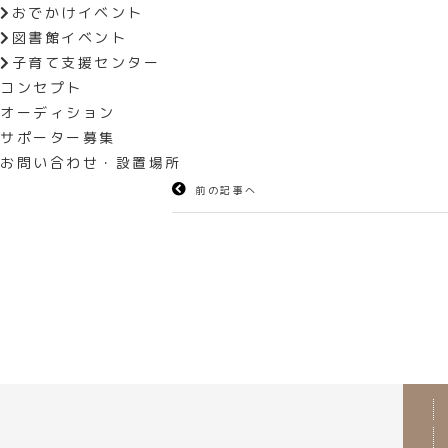
おでかけイベント
時間　ブッフェ11:00～12:30、フル
図書館イベント
料金　ブッフェ大人5,800円　小学生3
子育て支援センター
　　　フルコース大人5,800円　幼児
コンセプト
場所　シャトレーゼホテル談露館

オーディション
問　シャトレーゼホテル談露館(055-2
サポーター募集
お問い合わせ・設置場所
前の記事へ