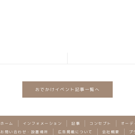
コース14:00～16:00

,500円　幼児1,500円

～小学生5,300円

37-1331)
おでかけイベント記事一覧へ
ホーム
インフォメーション
記事
コンセプト
オーデ
お問い合わせ・設置場所
広告掲載について
会社概要
プ