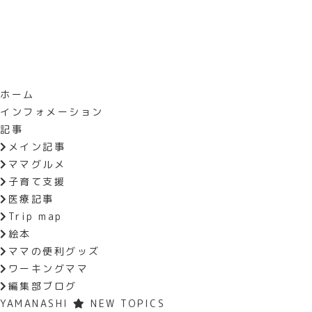
ホーム
インフォメーション
HOME
おでかけイベント
シ
記事
メイン記事
シャトレーゼホテル談露館プ
ママグルメ
か？～
子育て支援
医療記事
Trip map
絵本
開催3/24(日)

ママの便利グッズ
ワーキングママ
カジュアルに楽しめるシャトレーゼス
編集部ブログ
YAMANASHI
NEW TOPICS
https://docs.google.com/fo