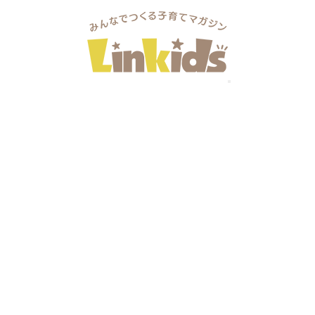
ャトレーゼホテル談露館プレゼンツ Sweets Discovery～あな
レゼンツ Sweets Discovery～
イーツと厳選食材のブッフェ(90分)と

rms/d/e/1FAIpQLSfw7lmlccXvVLhsukFODdEw1SjD