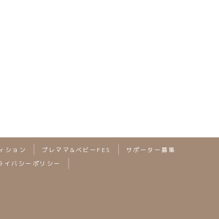
次の記事へ
ィション
プレママ&ベビーFES
サポーター募集
ライバシーポリシー
2