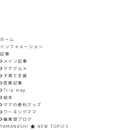
ホーム
インフォメーション
HOME
おでかけイベント
ミ
記事
メイン記事
ミュゼ・マルシェ2023
ママグルメ
子育て支援
医療記事
Trip map
2日間だけ開くオシャレなマルシェ
絵本
に公共交通機関の利用に協力を。
ママの便利グッズ
【場所】山梨県芸術の森公園
ワーキングママ
【時間】10:00～15:30
編集部ブログ
【料金】無料
YAMANASHI
NEW TOPICS
【問い合わせ】ミュゼ・マルシェ事務局 