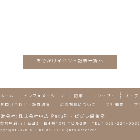
mystrikingly.com/
おでかけイベント記事一覧へ
ホーム
インフォメーション
記事
コンセプト
オーデ
お問い合わせ・設置場所
広告掲載について
会社概要
プ
営会社:株式会社中広 ParuPi・ピグレ編集室
梨県甲府市上石田3丁目4番10号 Tビル2階 TEL：055-221-068
opyright
2026 © LinKids. All Rights Reserved.