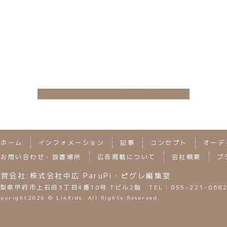
おでかけイベント記事一覧へ
ホーム
インフォメーション
記事
コンセプト
オーデ
お問い合わせ・設置場所
広告掲載について
会社概要
プ
営会社:株式会社中広 ParuPi・ピグレ編集室
梨県甲府市上石田3丁目4番10号 Tビル2階 TEL：055-221-068
opyright
2026 © LinKids. All Rights Reserved.