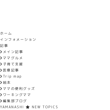
ホーム
インフォメーション
HOME
おでかけイベント
1
記事
メイン記事
11/10（金）・12/
ママグルメ
子育て支援
医療記事
Trip map
11/10（金）≪お店屋さんごっこ
絵本
12/25（月）≪クリスマス会≫ク
ママの便利グッズ
【場所】ニチイキッズとくぎょう保育園
ワーキングママ
【料金】両日参加無料
編集部ブログ
【時間】10:00～11:00
YAMANASHI
NEW TOPICS
【問い合わせ】055-236-6531