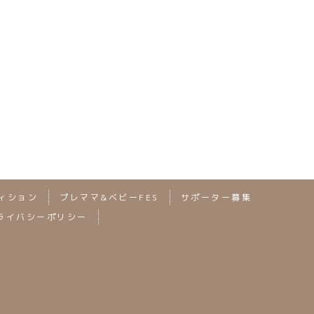
次の記事へ
ィション
プレママ&ベビーFES
サポーター募集
ライバシーポリシー
2