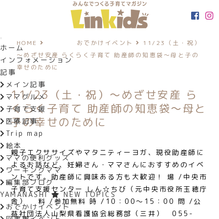
HOME
おでかけイベント
11/23（土・祝）
ホーム
～めざせ安産 らくらく子育て 助産師の知恵袋～母と子の
インフォメーション
幸せのために
記事
メイン記事
11/23（土・祝）～めざせ安産 ら
ママグルメ
くらく子育て 助産師の知恵袋～母と
子育て支援
子の幸せのために
医療記事
Trip map
絵本
親子エクササイズやマタニティーヨガ、現役助産師に
ママの便利グッズ
よるお話など、妊婦さん・ママさんにおすすめのイベ
ワーキングママ
ントです。助産師に興味ある方も大歓迎！ 場 /中央市
編集部ブログ
子育て支援センター しん☆ちび（元中央市役所玉穂庁
YAMANASHI
NEW TOPICS
舎） 料 /参加無料 時 /10：00～15：00 問 /公
おでかけイベント
益社団法人山梨県看護協会総務部（三井） 055-
図書館イベント