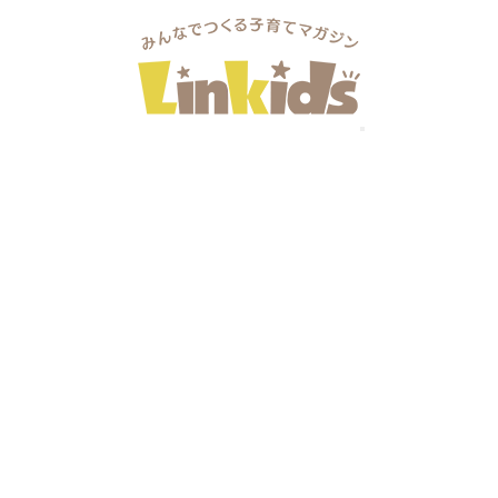
/11（土）・3/12（日）県下最大級住まいづくりの展示会 2023 SPRING
）県下最大級住まいづくりの展示会 2023 S
アドバイザーに個別に相談しよう。ワークショップやカフェな