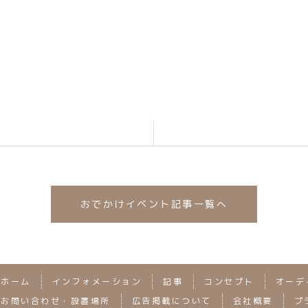
甲府市大津町2192-8）
おでかけイベント記事一覧へ
ホーム
インフォメーション
記事
コンセプト
オーデ
お問い合わせ・設置場所
広告掲載について
会社概要
プ