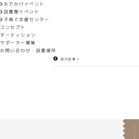
おでかけイベント
【場所】アイメッセ山梨B・Cホール（
図書館イベント
【料金】入場無料
子育て支援センター
【問い合わせ】株式会社七保
コンセプト
055-222-7001
オーディション
https://www.nanaho.co.jp/
サポーター募集
お問い合わせ・設置場所
前の記事へ