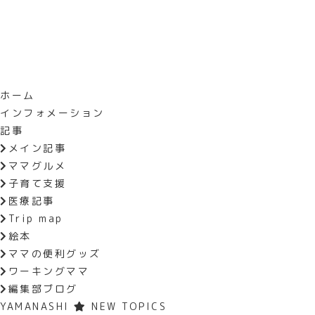
ホーム
インフォメーション
HOME
おでかけイベント
3
記事
メイン記事
3/11（土）・3/12（日
ママグルメ
LIVING FAIR
子育て支援
医療記事
Trip map
絵本
住まいに関するあらゆる質問を専門
ママの便利グッズ
りに関する疑問を一気に解決!
ワーキングママ
編集部ブログ
YAMANASHI
NEW TOPICS
【時間】10:00～17:00