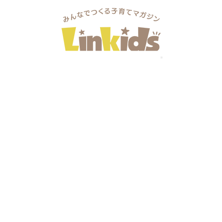
/24(日) 金川Foresta Feliceサクラ咲く森
a Feliceサクラ咲く森
や買い物、ワークショップなど20店舗以上が並びます。

です。


