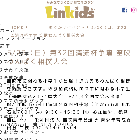
HOME
おでかけイベント
5/26（日）第32
ホーム
回清流杯争奪 笛吹わんぱく相撲大会
インフォメーション
記事
5/26（日）第32回清流杯争奪 笛吹
メイン記事
わんぱく相撲大会
ママグルメ
子育て支援
医療記事
笛吹市に関わる小学生が出場！迫力あるわんぱく相撲
Trip map
を観覧できます。※参加資格は笛吹市に関わる小学生
絵本
（優勝すると6/1県大会、8/3,4全国大会へ出場）
ママの便利グッズ
場/ 笛吹市石和町清流公園内相撲場（笛吹市石和町小
ワーキングママ
石和700） 時/ 9:30〜15:30 料/ 参加無料、観覧
編集部ブログ
自由 問/ 一般社団法人 笛吹青年会議所 青少年育成委
YAMANASHI
NEW TOPICS
員会 三枝 090-6140-1504
おでかけイベント
図書館イベント