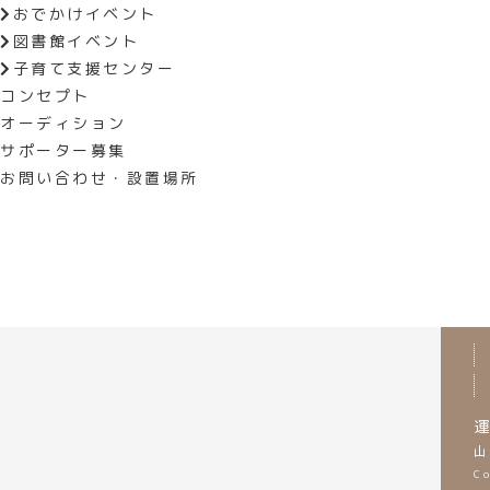
ぞくぞくとステキなプレゼントが決ま
おでかけイベント
もしていきますので、 みなさんお見
図書館イベント
子育て支援センター
コンセプト
«
前の記事へ
オーディション
サポーター募集
お問い合わせ・設置場所
運
山
C