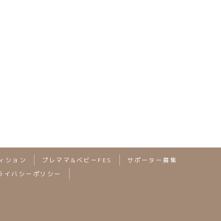
、当日の出店情報など、 これからUP
»
次の記事へ
ィション
プレママ&ベビーFES
サポーター募集
ライバシーポリシー
2