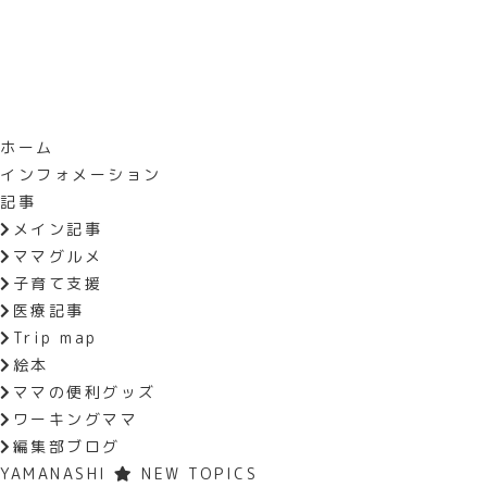
ホーム
インフォメーション
HOME
インフォメーション
プレママ
記事
メイン記事
ママグルメ
子育て支援
医療記事
プレママ＆ベビーFeS大
Trip map
2019.08.23
絵本
ママの便利グッズ
ワーキングママ
待望の第２回開催が決まった『プレマ
編集部ブログ
ンキッズのLINE登録するだけで、
YAMANASHI
NEW TOPICS