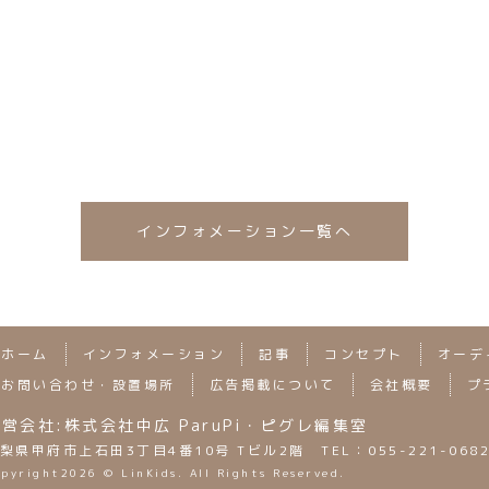
ってきています！！ スタッフも大興奮
抽選会商品情報や
逃しなく〜！！
インフォメーション一覧へ
ホーム
インフォメーション
記事
コンセプト
オーデ
お問い合わせ・設置場所
広告掲載について
会社概要
プ
営会社:株式会社中広 ParuPi・ピグレ編集室
梨県甲府市上石田3丁目4番10号 Tビル2階 TEL：055-221-068
opyright
2026 © LinKids. All Rights Reserved.