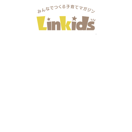
＆ベビーFeS大抽選会
…
インフォメーション
抽選会
マ＆ベビーFeS』＠アイメッセ山梨 9/22当日会場では、
参加できます
簡単〜
しかも・・・すべてハズレなし！！ 