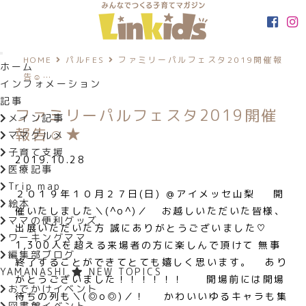
HOME
パルFES
ファミリーパルフェスタ2019開催報
ホーム
告☺…
インフォメーション
記事
ファミリーパルフェスタ2019開催
メイン記事
報告☺★
ママグルメ
子育て支援
2019.10.28
医療記事
Trip map
２０１９年１０月２７日(日) ＠アイメッセ山梨
開
絵本
催いたしました＼(^o^)／ お越しいただいた皆様、
ママの便利グッズ
出展いただいた方 誠にありがとうございました♡
ワーキングママ
1,300人を超える来場者の方に楽しんで頂けて 無事
編集部ブログ
終了することができてとても嬉しく思います。 あり
YAMANASHI
NEW TOPICS
がとうございました！！！！！！ 開場前には開場
おでかけイベント
待ちの列も＼(◎o◎)／！
かわいいゆるキャラも集
図書館イベント